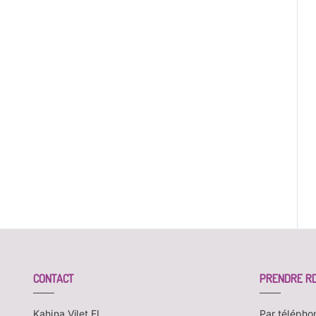
CONTACT
PRENDRE R
Kahina Vilet EI
Par télépho