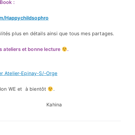
eBook :
om/Happychildsophro
lités plus en détails ainsi que tous mes partages.
es ateliers et bonne lecture
.
r Atelier-Epinay-S/-Orge
 bientôt
.
ina