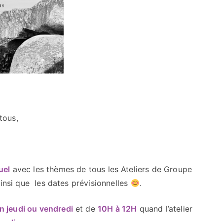
Calendrier
des
Ateliers
de
groupe
tous,
uel
avec les thèmes de tous les Ateliers de Groupe
nsi que les dates prévisionnelles
.
n jeudi ou vendredi
et de
10H à 12H
quand l’atelier