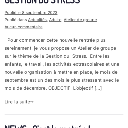
Publié le
8 septembre 2023
Publié dans
Actualités
,
Adulte
,
Atelier de groupe
sur
Aucun commentaire
Atelier
Pour commencer cette nouvelle rentrée plus
de
sereinement, je vous propose un Atelier de groupe
Sophrologie
et
sur le thème de la Gestion du Stress. Entre les
de
enfants, le travail, les activités extrascolaires et une
Psychologie
nouvelle organisation à mettre en place, le mois de
Positive
septembre est un des mois le plus stressant avec le
Sur
mois de décembre. OBJECTIF L’objectif […]
la
GESTION
Lire la suite
DU
STRESS