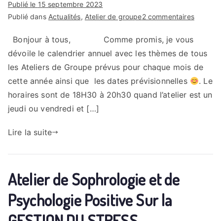
Publié le
15 septembre 2023
sur
Publié dans
Actualités
,
Atelier de groupe
2 commentaires
Kahina
Bonjour à tous, Comme promis, je vous
Vilet
dévoile le calendrier annuel avec les thèmes de tous
–
Sophrol
les Ateliers de Groupe prévus pour chaque mois de
Epinay-
cette année ainsi que les dates prévisionnelles
. Le
S/Orge
horaires sont de 18H30 à 20h30 quand l’atelier est un
-
jeudi ou vendredi et […]
Calendri
des
Lire la suite
Ateliers
de
groupe
Atelier de Sophrologie et de
Psychologie Positive Sur la
GESTION DU STRESS