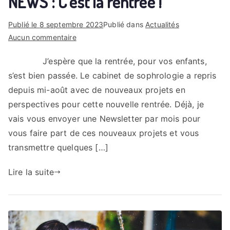
NEWS : C’est la rentrée !
Publié le
8 septembre 2023
Publié dans
Actualités
sur
Aucun commentaire
NEWS
J’espère que la rentrée, pour vos enfants,
:
s’est bien passée. Le cabinet de sophrologie a repris
C’est
la
depuis mi-août avec de nouveaux projets en
rentrée
perspectives pour cette nouvelle rentrée. Déjà, je
!
vais vous envoyer une Newsletter par mois pour
vous faire part de ces nouveaux projets et vous
transmettre quelques […]
Lire la suite